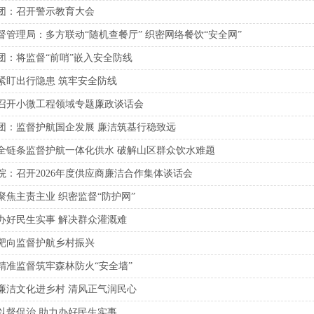
团：召开警示教育大会
督管理局：多方联动“随机查餐厅” 织密网络餐饮“安全网”
团：将监督“前哨”嵌入安全防线
紧盯出行隐患 筑牢安全防线
召开小微工程领域专题廉政谈话会
团：监督护航国企发展 廉洁筑基行稳致远
全链条监督护航一体化供水 破解山区群众饮水难题
院：召开2026年度供应商廉洁合作集体谈话会
聚焦主责主业 织密监督“防护网”
办好民生实事 解决群众灌溉难
靶向监督护航乡村振兴
精准监督筑牢森林防火“安全墙”
廉洁文化进乡村 清风正气润民心
以督促治 助力办好民生实事