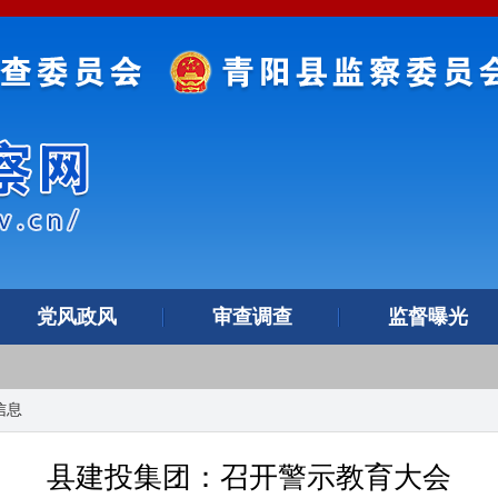
党风政风
审查调查
监督曝光
信息
县建投集团：召开警示教育大会