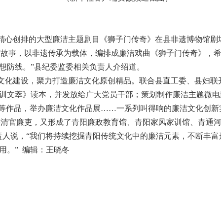
精心创排的大型廉洁主题剧目《狮子门传奇》在县非遗博物馆剧
吏故事，以非遗传承为载体，编排成廉洁戏曲《狮子门传奇》，
想防线。”县纪委监委相关负责人介绍道。
洁文化建设，聚力打造廉洁文化原创精品。联合县直工委、县妇联开
训文萃》读本，并发放给广大党员干部；策划制作廉洁主题微电
》等作品，举办廉洁文化作品展……一系列叫得响的廉洁文化创新
等清官廉吏，又形成了青阳廉政教育馆、青阳家风家训馆、青通
责人说，“我们将持续挖掘青阳传统文化中的廉洁元素，不断丰
用。” 编辑：王晓冬