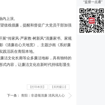
“监督一点通”
场内上演。
希望借戏倡廉，提醒和督促广大党员干部加强
展“传家风·严家教·树新风”清廉家书、家规
影《清廉在心天地宽》、主题沙画《系好廉
实践活跃在青阳本地。
河廉洁文化长廊等众多廉洁地标，具有独特的
富形式内容，让廉洁文化在新时代持续彰显生
【打印本页】
【关闭窗口】
下一条：
青阳：非遗颂清廉 清风润人心