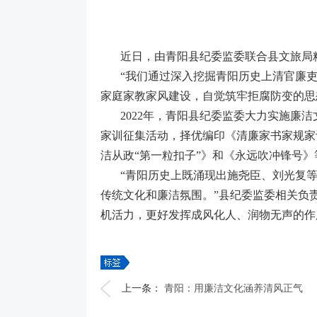
近日，由青阳县纪委监委联合县文旅局
“我们通过深入挖掘青阳历史上清官廉
家庭家教家风建设，自觉筑牢拒腐防变的思
2022年，青阳县纪委监委大力实施廉
家训征集活动，择优编印《清廉家书家规家
洁从政“第一粒扣子”》和《永远吹冲锋号
“青阳历史上既涌现出施尧臣、刘光复
传统文化和廉洁氛围。”县纪委监委相关负
机活力，更好发挥成风化人、润物无声的作
上一条：
青阳：用廉洁文化涵养清风正气