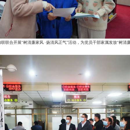
联联合开展“树清廉家风 ·扬清风正气”活动，为党员干部家属发放“树清廉