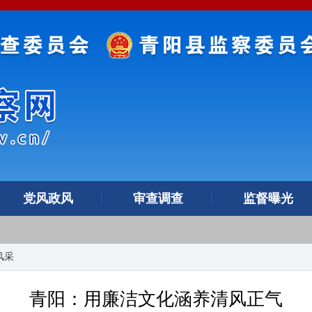
党风政风
审查调查
监督曝光
风采
青阳：用廉洁文化涵养清风正气