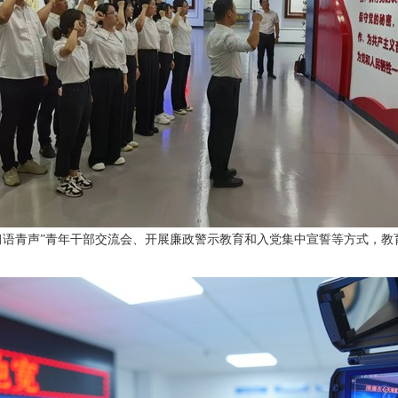
语青声”青年干部交流会、开展廉政警示教育和入党集中宣誓等方式，教