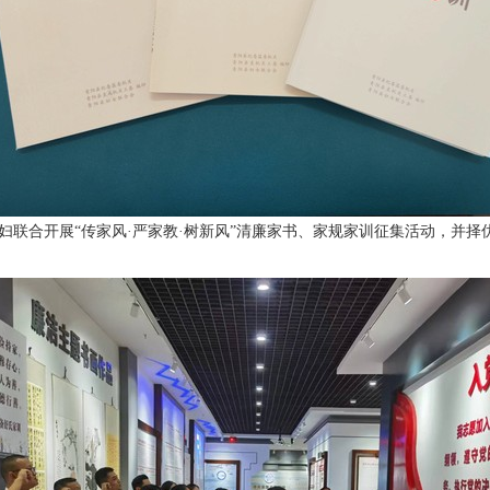
妇联合开展“传家风·严家教·树新风”清廉家书、家规家训征集活动，并