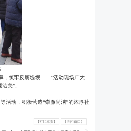
书
率，筑牢反腐堤坝……”活动现场广大
廉洁关”。
等活动，积极营造“崇廉尚洁”的浓厚社
【打印本页】
【关闭窗口】