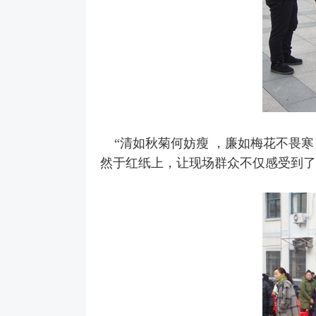
“清如秋菊何妨瘦
，廉如梅花不畏寒
然于红纸上，让现场群众不仅感受到了