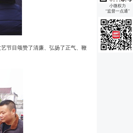
小微权力
“监督一点通”
文艺节目颂赞了清廉、弘扬了正气、鞭