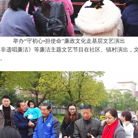
举办“守初心•担使命”廉政文化走基层文艺演出
《非遗唱廉洁》等廉洁主题文艺节目在社区、镇村演出，
。