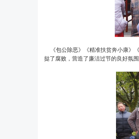
《包公除恶》《精准扶贫奔小康》
挞了腐败，营造了廉洁过节的良好氛围