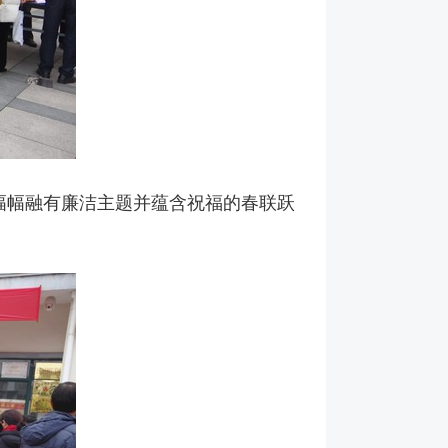
幅幅融有廉洁主题并蕴含祝福的春联跃