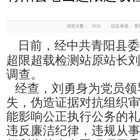
浏览次数：
5636
信息来源： 
日前，经中共青阳县委
超限超载检测站原站长
调查。
经查，刘勇身为党员领
失，伪造证据对抗组织
能影响公正执行公务的
违反廉洁纪律，违规从