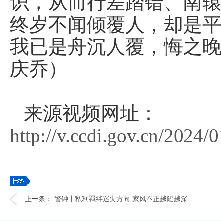
识，从而行差踏错、南辕
终岁不闻倾覆人，却是平
我已是舟沉人覆，悔之晚矣
庆乔）
来源视频网址：
http://v.ccdi.gov.cn/20
上一条：
警钟丨私利羁绊迷失方向 家风不正越陷越深...