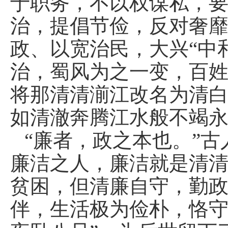
于职务，不以权谋私，
治，提倡节俭，反对奢
政、以宽治民，大兴“中
治，蜀风为之一变，百
将那清清湔江改名为清
如清澈奔腾江水般不竭
“廉者，政之本也。”古
廉洁之人，廉洁就是清
贫困，但清廉自守，勤
伴，生活极为俭朴，恪守