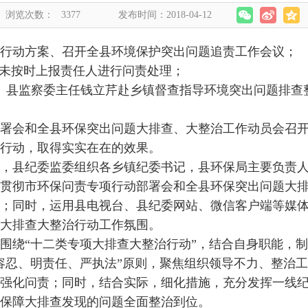
浏览次数：
3377
发布时间：2018-04-12
行动方案、召开全县环境保护突出问题追责工作会议；
单未按时上报责任人进行问责处理；
、县监察委主任钱立芹赴乡镇督查指导环境突出问题排查
署会和全县环保突出问题大排查、大整治工作动员会召开
行动，取得实实在在的效果。
午，县纪委监委组织各乡镇纪委书记，县环保局主要负责人
贯彻市环保问责专项行动部署会和全县环保突出问题大
；同时，运用县电视台、县纪委网站、微信客户端等媒
大排查大整治行动工作氛围。
围绕“十二类专项大排查大整治行动”，结合自身职能，
容忍、明责任、严执法”原则，聚焦组织领导不力、整治
强化问责；同时，结合实际，细化措施，充分发挥一线纪
保障大排查发现的问题全面整治到位。