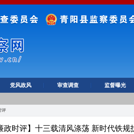
党风政风
审查调查
监督曝光
时评
廉政时评】十三载清风涤荡 新时代铁规