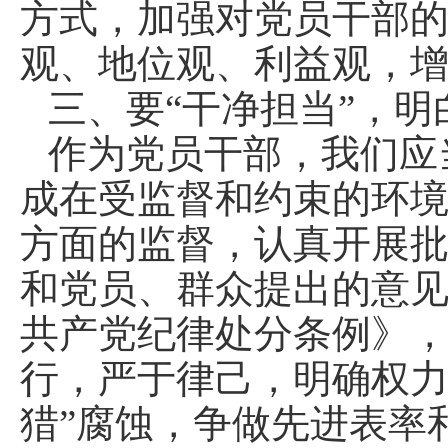
方式，加强对党员干部
观、地位观、利益观，
三、要“干净担当”，明
作为党员干部，我们应
成在受监督和约束的环
方面的监督，认真开展
和党员、群众提出的意
共产党纪律处分条例》
行，严于律己，明确权力
猎”腐蚀，争做先进表率