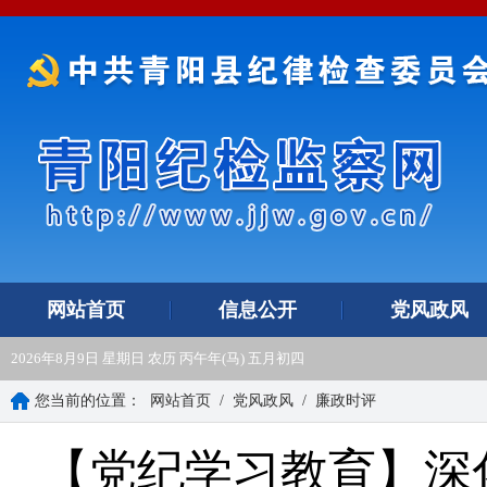
网站首页
信息公开
党风政风
2026年8月9日 星期日 农历 丙午年(马) 五月初四
您当前的位置：
网站首页
/
党风政风
/
廉政时评
【党纪学习教育】深