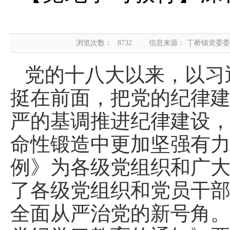
浏览次数：
8732
信息来源： 丁桥镇党委
党的十八大以来，以习
挺在前面，把党的纪律
严的基调推进纪律建设，
命性锻造中更加坚强有
例》为各级党组织和广大
了各级党组织和党员干
全面从严治党的新号角