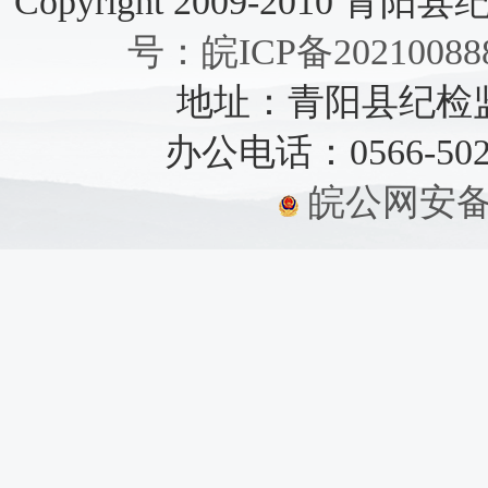
Copyright 2009-2010 青阳县纪检
号：皖ICP备20210088
地址：青阳县纪检监察
办公电话：0566-5021
皖公网安备：3