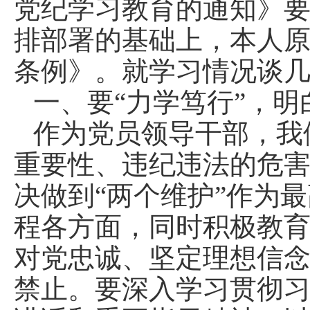
党纪学习教育的通知》
排部署的基础上，本人
条例》。就学习情况谈
一、要“力学笃行”，明
作为党员领导干部，我
重要性、违纪违法的危害
决做到“两个维护”作为
程各方面，同时积极教
对党忠诚、坚定理想信
禁止。要深入学习贯彻