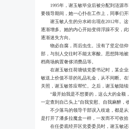
1995年，谢玉敏毕业后被分配到涟源市
要领导期间，她一心扑在工作上，同事们开
谢玉敏人生的分水岭出现在2012年。这
逐渐增多。她的内心开始变得浮躁不安，此
逐渐迷失方向。
物必自腐，而后虫生。没有了坚定信仰，
部，与别人交往时不能太寒酸。思想阵地被
档商场购置奢侈消费品等。
在谢玉敏任荷塘镇党委书记时，某企业老
敏送上价值不菲的礼品礼金，从不间断。在
关照，谢玉敏答应帮忙。之后，谢玉敏陆续
“最开始我是不想要的，这么大的金额，心
一定查到自己头上”自我安慰、自我麻醉，
不少落马的领导干部误入歧途，都是从第一
是打开了潘多拉魔盒一样，一发而不可收拾
在任娄底经开区党委委员时，谢玉敏还利