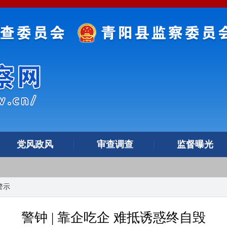
党风政风
审查调查
监督曝光
警示
警钟 | 靠企吃企 难抵诱惑终自毁