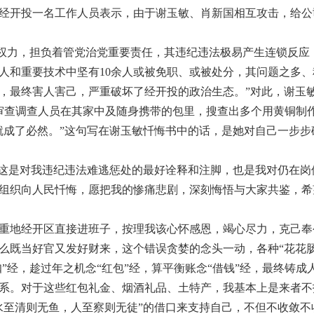
经开投一名工作人员表示，由于谢玉敏、肖新国相互攻击，给公
权力，担负着管党治党重要责任，其违纪违法极易产生连锁反应
人和重要技术中坚有10余人或被免职、或被处分，其问题之多、
，最终害人害己，严重破坏了经开投的政治生态。”对此，谢玉
审查调查人员在其家中及随身携带的包里，搜查出多个用黄铜制作
成了必然。”这句写在谢玉敏忏悔书中的话，是她对自己一步步
这是对我违纪违法难逃惩处的最好诠释和注脚，也是我对仍在岗
组织向人民忏悔，愿把我的惨痛悲剧，深刻悔悟与大家共鉴，希
重地经开区直接进班子，按理我该心怀感恩，竭心尽力，克己奉
么既当好官又发好财来，这个错误贪婪的念头一动，各种“花花肠
扣”经，趁过年之机念“红包”经，算平衡账念“借钱”经，最终铸
。对于这些红包礼金、烟酒礼品、土特产，我基本上是来者不
水至清则无鱼，人至察则无徒”的借口来支持自己，不但不收敛