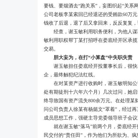
要钱、要烟酒去“跑关系”，妄图织起“关系
公司老板李某索回已经退还的受贿款60万
钱收了后退，退了后又拿回来，反反复复，
经查，谢玉敏利用职务便利，为他人谋取
敏利用职权帮丁某打招呼在娄底经开区承揽
交易。
胆大妄为，在打“小算盘”中失职失责
谢玉敏担任娄底经开投董事长后，很快就忘
企，最终触犯纪法红线。
在对某资产进行收购时，谢玉敏明知公司回
处有期徒刑十六年六个月）几次过问，她启
终导致国有资产流失800余万元。在处理
问公司负责人徐某有杨懿文“罩着”，经过
成员思想工作，强硬主导党委领导班子会议
就在谢玉敏“落马”前两个月，娄底经开
民交付的“责任田”，作为他们为所欲为、