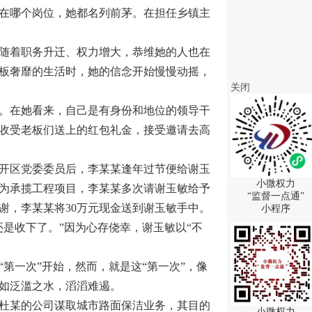
在哪个岗位，她都名列前茅。在担任乡镇主
随着职务升迁、权力增大，恭维她的人也在
板奢靡的生活时，她的信念开始慢慢动摇，
关闭
。在她看来，自己是有身份和地位的领导干
收受老板们送上的红包礼金，接受邀请去高
开区党委委员后，李某某逢年过节便给谢玉
小微权力
，为承揽工程项目，李某某多次请谢玉敏给予
“监督一点通”
谢，李某某将30万元现金送到谢玉敏手中。
小程序
是收下了。”因为心存侥幸，谢玉敏以“不
一次”开始，然而，就是这“第一次”，像
如泛滥之水，滔滔难遏。
杜某的公司谋取城市路面保洁业务，其目的
小微权力