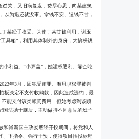
安全过关，又旧病复发，费尽心思，向某建筑
某，以为退还就没事。拿钱不安、退钱不甘，
人丁某经手收受。为使丁某甘被利用，谢玉
“工具箱”，利用其体制外的身份，大搞权钱
小利益、“小算盘”，她滥权逐利、靠企吃
23年3月，因犯受贿罪、滥用职权罪被判
拍板决定不支付收购款，因此造成违约，最
，不能支付该类顾问费用，但她考虑到该顾
党纪国法抛于脑后，主动做持不同意见的班子
敏和肖新国主政娄底经开投期间，将党和人
招呼、下指令、强行干预，使得项目招投标程