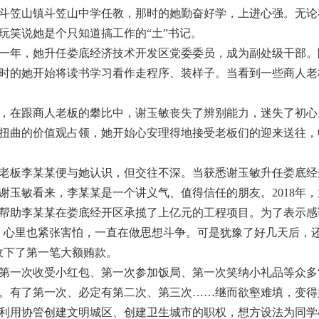
斗笠山镇斗笠山中学任教，那时的她勤奋好学，上进心强。无论
玩笑说她是个只知道搞工作的“土”书记。
一年，她升任娄底经济技术开发区党委委员，成为副处级干部。
时的她开始将读书学习看作走程序、装样子。当看到一些商人老
在跟商人老板的攀比中，谢玉敏丧失了辨别能力，迷失了初心
扭曲的价值观占领，她开始心安理得地接受老板们的迎来送往，
板李某某便与她认识，但交往不深。当获悉谢玉敏升任娄底经
谢玉敏看来，李某某是一个讲义气、值得信任的朋友。2018年
帮助李某某在娄底经开区承揽了上亿元的工程项目。为了表示感
里也紧张害怕，一直在做思想斗争。可是犹豫了好几天后，还
收下了第一笔大额贿款。
次收受小红包、第一次参加饭局、第一次笑纳小礼品等众多“第
。有了第一次、必定有第二次、第三次……继而欲壑难填，变得
用协管创建文明城区、创建卫生城市的职权，想方设法为同学