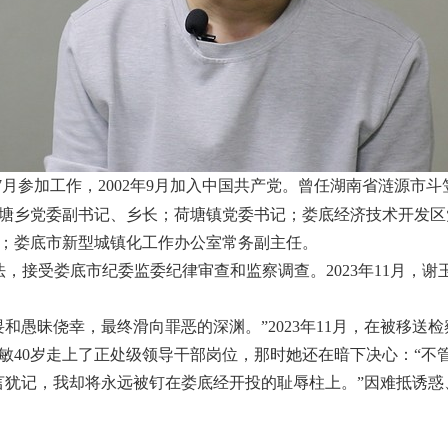
95年7月参加工作，2002年9月加入中国共产党。曾任湖南省涟源
塘乡党委副书记、乡长；荷塘镇党委书记；娄底经济技术开发区
；娄底市新型城镇化工作办公室常务副主任。
，接受娄底市纪委监委纪律审查和监察调查。2023年11月，
愚昧侥幸，最终滑向罪恶的深渊。”2023年11月，在被移送
敏40岁走上了正处级领导干部岗位，那时她还在暗下决心：“不
言犹记，我却将永远被钉在娄底经开投的耻辱柱上。”因难抵诱