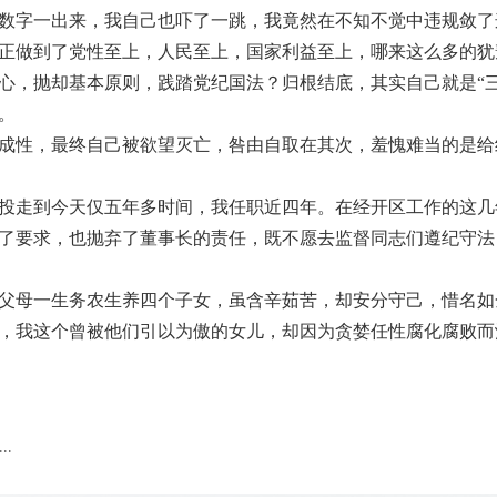
数字一出来，我自己也吓了一跳，我竟然在不知不觉中违规敛了
做到了党性至上，人民至上，国家利益至上，哪来这么多的犹
心，抛却基本原则，践踏党纪国法？归根结底，其实自己就是“三
。
性，最终自己被欲望灭亡，咎由自取在其次，羞愧难当的是给
走到今天仅五年多时间，我任职近四年。在经开区工作的这几
了要求，也抛弃了董事长的责任，既不愿去监督同志们遵纪守法
母一生务农生养四个子女，虽含辛茹苦，却安分守己，惜名如
，我这个曾被他们引以为傲的女儿，却因为贪婪任性腐化腐败而
..