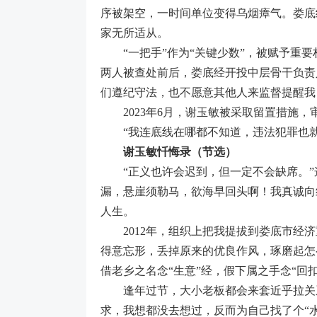
序被架空，一时间单位变得乌烟瘴气。娄底
家无所适从。
“一把手”作为“关键少数”，被赋予重要
两人被查处前后，娄底经开投中层骨干负责
们遵纪守法，也不愿意其他人来监督提醒我
2023年6月，谢玉敏被采取留置措施，
“我连底线在哪都不知道，违法犯罪也就
谢玉敏忏悔录（节选）
“正义也许会迟到，但一定不会缺席。”
漏，悬崖须勒马，欲海早回头啊！我真诚向
人生。
2012年，组织上把我提拔到娄底市经济
得意忘形，丢掉原来的优良作风，琢磨起怎
借老乡之名念“生意”经，假下属之手念“回
逢年过节，大小老板都会来套近乎拉关系
求，我想都没去想过，反而为自己找了个“