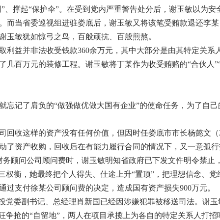
网”、撑起“保护伞”。在受到党内严重警告处分后，谢玉敏以为
元。而当省委巡视组进驻娄底后，谢玉敏又将该笔受贿款退还李
谢玉敏犹如惊弓之鸟，百般顽抗、百般煎熬。
利益并非法收受钱款360余万元，其中大部分是由其特定关系
了几百万元的装修工程。谢玉敏将丁某作为收受贿赂的“合伙人”
记了肩负的“做强做优做大国有企业”的使命任务，为了自己的
收这样的资产没有任何价值，但因时任娄底市市长杨懿文（20
动了资产收购，回收后在有能力履行合同的情况下，又一意孤行
某财务顾问公司顾问费时，谢玉敏明知省政府已下发文件明令禁止
再三权衡，她最终把个人得失、仕途上升“置顶”，把理想信念、
通过支付徐某公司顾问费的决定，造成国有资产损失900万元。
投党委副书记、总经理肖新国已经因涉嫌犯罪被移送司法。谢玉
疯狂争抢的“自留地”，两人在项目承揽上为各自的特定关系人打