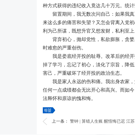
种方式获得的违纪收入竟达几十万元。统计
留置期间，我无数次问自己：如果我真正
来这么多的痛苦和失望？又怎会背离入党初
利为己所谋，既想升官又想发财，私利至上
背弃初心，抛却党性，私欲膨胀，贪婪成
时难愈的严重创伤。
我是娄底经开投的耻辱。改革后的经开投
掉了学习，忘记了初心，淡化了宗旨，降低
害己，严重破坏了经开投的政治生态。
我是家人永远的伤和痛。我出身农家，父
任何一点成绩都会无比开心和高兴。而如今
法释怀和原谅的愧和悔。
上一条：
警钟 | 算错人生账 醒悟悔已迟 江苏.