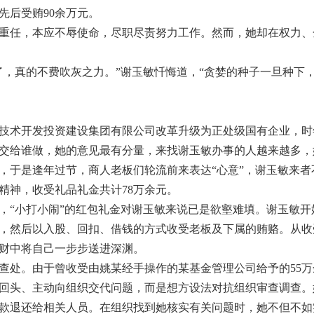
先后受贿90余万元。
任，本应不辱使命，尽职尽责努力工作。然而，她却在权力、
真的不费吹灰之力。”谢玉敏忏悔道，“贪婪的种子一旦种下
技术开发投资建设集团有限公司改革升级为正处级国有企业，时
交给谁做，她的意见最有分量，来找谢玉敏办事的人越来越多，
于是逢年过节，商人老板们轮流前来表达“心意”，谢玉敏来者
精神，收受礼品礼金共计78万余元。
“小打小闹”的红包礼金对谢玉敏来说已是欲壑难填。谢玉敏开
，然后以入股、回扣、借钱的方式收受老板及下属的贿赂。从收
财中将自己一步步送进深渊。
查处。由于曾收受由姚某经手操作的某基金管理公司给予的55
回头、主动向组织交代问题，而是想方设法对抗组织审查调查。
款退还给相关人员。在组织找到她核实有关问题时，她不但不如