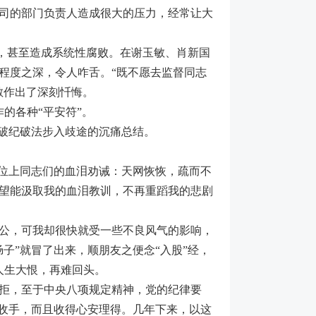
司的部门负责人造成很大的压力，经常让大
，甚至造成系统性腐败。在谢玉敏、肖新国
程度之深，令人咋舌。“既不愿去监督同志
敏作出了深刻忏悔。
的各种“平安符”。
破纪破法步入歧途的沉痛总结。
位上同志们的血泪劝诫：天网恢恢，疏而不
望能汲取我的血泪教训，不再重蹈我的悲剧
公，可我却很快就受一些不良风气的影响，
子”就冒了出来，顺朋友之便念“入股”经，
成人生大恨，再难回头。
拒，至于中央八项规定精神，党的纪律要
不收手，而且收得心安理得。几年下来，以这