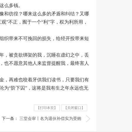
这么多钱。
豫和彷徨？哪来这么多的矛盾和纠结？又哪
观”不正，囿于一个“利”字，权为利所用，
组织带来不可挽回的损失，给经开投带来短
年，被贪欲绑架的我，沉睡在虚幻之中，丢
，也不愿意其他人来监督提醒我，最终害人
金，再难也咬着牙供我们读书，只要我们有
沦为“阶下囚”，这将是我有生之年永远也无
【打印本页】
【关闭窗口】
下一条：
三堂会审丨名为退伙补偿实为受贿