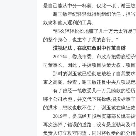
是自己能从中分一杯羹。仅此一项，谢玉敏
谢玉敏年纪轻轻就得到组织信任，担当重
奴隶和他人逐利的工具。
“那么轻轻松松地赚了几十万元太容易了，
的整个身心，也主宰了我的言行。”
漠视纪法，在疯狂敛财中作茧自缚
2017年，娄底市委、市政府把娄底经济
司董事长。因此，手握项目决策大权，项目
那时的谢玉敏已经彻底放松了自我要求，
束之高阁。经查，谢玉敏违反中央八项规定
有了曾经一笔收受几十万元贿款的经历，
哪个公司承包，并交代下属操纵招投标事宜
的洪水，想收也收不住了，谢玉敏在疯狂敛
2019年，娄底经开投融资部部长姚某被
再次选择了错误的道路，没有悬崖勒马及时
负责人订立攻守同盟，同时将收受的部分贿