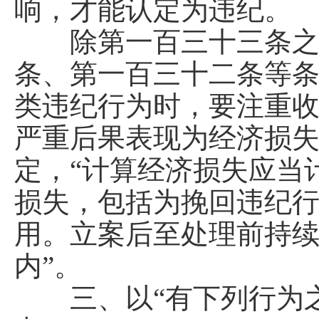
响，才能认定为违纪。
除第一百三十三条之外
条、第一百三十二条等
类违纪行为时，要注重
严重后果表现为经济损
定，“计算经济损失应当
损失，包括为挽回违纪
用。立案后至处理前持
内”。
三、以“有下列行为之