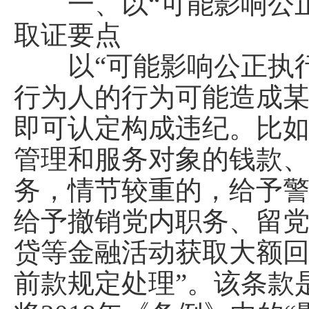
一、以“可能影响公正
取证要点
以“可能影响公正执行
行为人的行为可能造成
即可认定构成违纪。比如
管理和服务对象的钱款
务，情节较重的，给予
给予撤销党内职务、留
贷等金融活动获取大额
前款规定处理”。该条款是