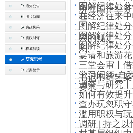
图解纪律处分
通知公告
所在国企业务
在经济往来中
些
图片新闻
图解纪律处分
廉政风采
图解纪律处分
果的规定
廉政时评
图解纪律处分
则
权威解读
宴请和旅游花
研究思考
三堂会审丨借
以案警示
学习问答•自
书记韦绍艺案
调查与研究丨
要求
如何有效提升
查办玩忽职守
滥用职权与玩
调研 | 持