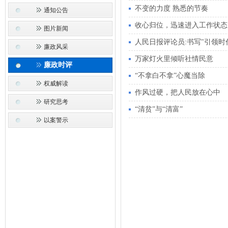
不变的力度 熟悉的节奏
通知公告
收心归位，迅速进入工作状态
图片新闻
人民日报评论员:书写"引领时
廉政风采
万家灯火里倾听社情民意
廉政时评
“不拿白不拿”心魔当除
权威解读
作风过硬，把人民放在心中
研究思考
“清贫”与“清富”
以案警示